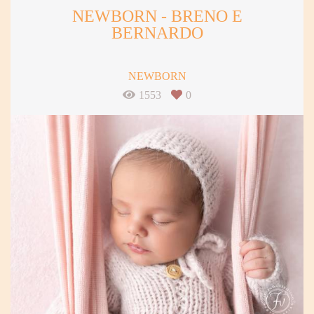
NEWBORN - BRENO E
BERNARDO
NEWBORN
1553
0