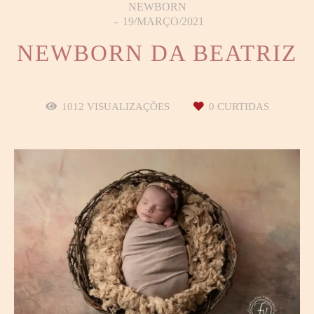
NEWBORN
19/MARÇO/2021
NEWBORN DA BEATRIZ
1012
VISUALIZAÇÕES
0
CURTIDAS