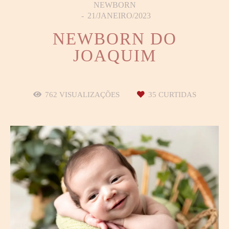
NEWBORN
21/JANEIRO/2023
NEWBORN DO
JOAQUIM
762
VISUALIZAÇÕES
35
CURTIDAS