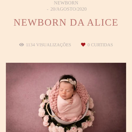
NEWBORN
20/AGOSTO/2020
NEWBORN DA ALICE
1134
VISUALIZAÇÕES
0
CURTIDAS