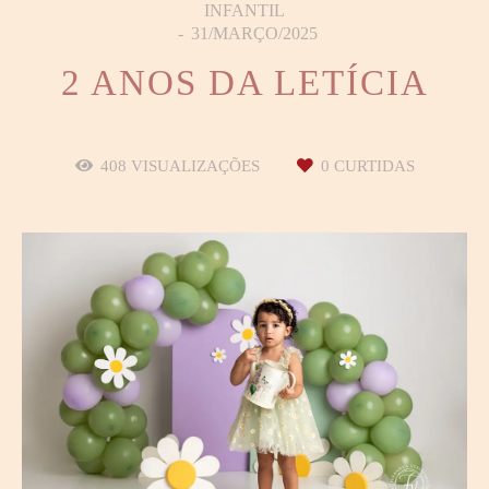
INFANTIL
31/MARÇO/2025
2 ANOS DA LETÍCIA
408
VISUALIZAÇÕES
0
CURTIDAS