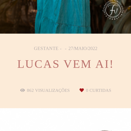
GESTANTE
27/MAIO/2022
LUCAS VEM AI!
862
VISUALIZAÇÕES
0
CURTIDAS