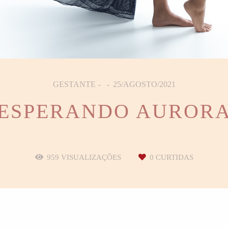
GESTANTE
25/AGOSTO/2021
ESPERANDO AUROR
959
VISUALIZAÇÕES
0
CURTIDAS