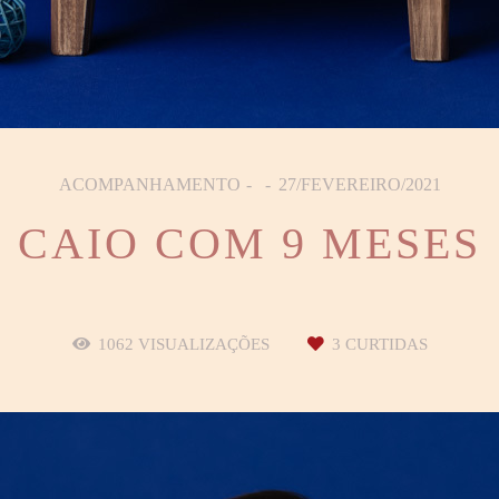
ACOMPANHAMENTO
27/FEVEREIRO/2021
CAIO COM 9 MESES
1062
VISUALIZAÇÕES
3
CURTIDAS