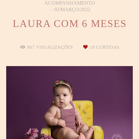
ACOMPANHAMENTO
02/MARÇO/2022
LAURA COM 6 MESES
867
VISUALIZAÇÕES
18
CURTIDAS