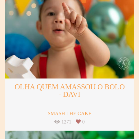
OLHA QUEM AMASSOU O BOLO
- DAVI
SMASH THE CAKE
1271
0