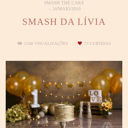
SMASH THE CAKE
24/MAIO/2019
SMASH DA LÍVIA
1548
VISUALIZAÇÕES
73
CURTIDAS