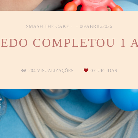
SMASH THE CAKE
06/ABRIL/2026
PEDO COMPLETOU 1 
204
VISUALIZAÇÕES
0
CURTIDAS