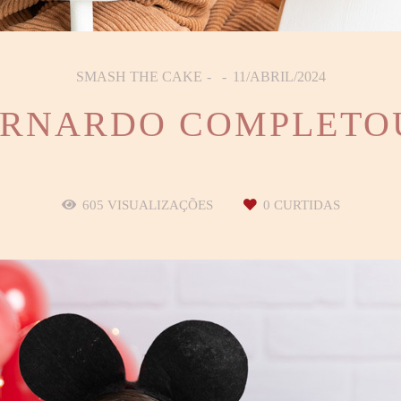
SMASH THE CAKE
11/ABRIL/2024
RNARDO COMPLETO
605
VISUALIZAÇÕES
0
CURTIDAS