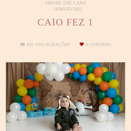
SMASH THE CAKE
18/MAIO/2022
CAIO FEZ 1
845
VISUALIZAÇÕES
0
CURTIDAS