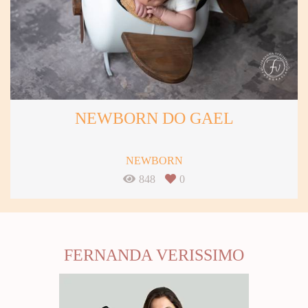
NEWBORN DO GAEL
NEWBORN
848
0
FERNANDA VERISSIMO