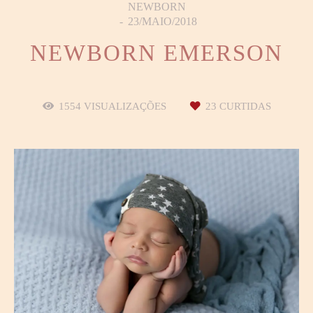
NEWBORN
23/MAIO/2018
NEWBORN EMERSON
1554
VISUALIZAÇÕES
23
CURTIDAS