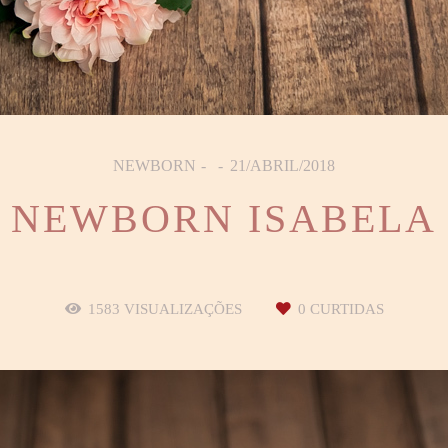
NEWBORN
21/ABRIL/2018
NEWBORN ISABELA
1583
VISUALIZAÇÕES
0
CURTIDAS