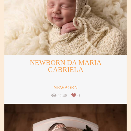
NEWBORN DA MARIA
GABRIELA
NEWBORN
1548
0