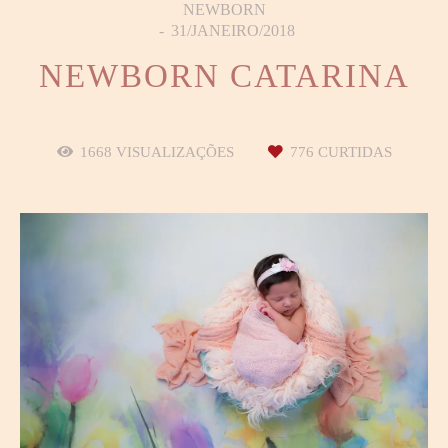
NEWBORN
31/JANEIRO/2018
NEWBORN CATARINA
1668
VISUALIZAÇÕES
776
CURTIDAS