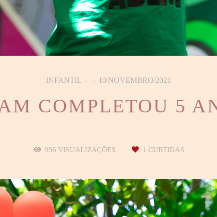
INFANTIL
10/NOVEMBRO/2021
AM COMPLETOU 5 A
996
VISUALIZAÇÕES
1
CURTIDAS