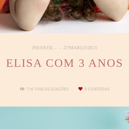
INFANTIL
27/MARÇO/2023
ELISA COM 3 ANOS
716
VISUALIZAÇÕES
0
CURTIDAS