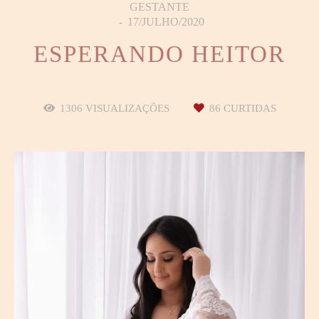
GESTANTE
17/JULHO/2020
ESPERANDO HEITOR
1306
VISUALIZAÇÕES
86
CURTIDAS