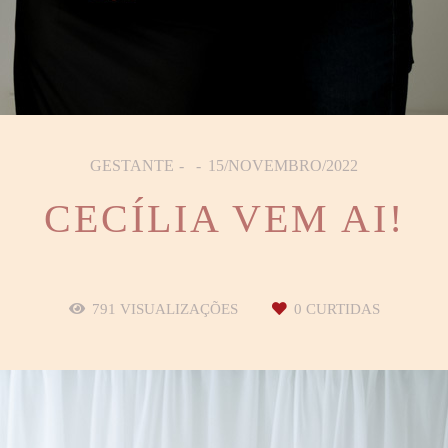
GESTANTE
15/NOVEMBRO/2022
CECÍLIA VEM AI!
791
VISUALIZAÇÕES
0
CURTIDAS