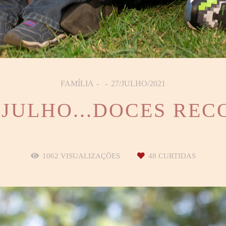
FAMÍLIA
27/JULHO/2021
 JULHO...DOCES RE
1062
VISUALIZAÇÕES
48
CURTIDAS