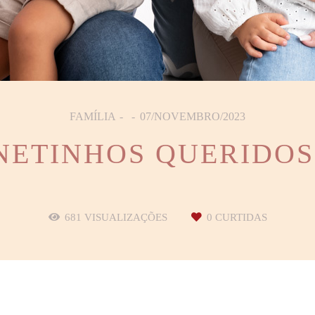
FAMÍLIA
07/NOVEMBRO/2023
NETINHOS QUERIDOS
681
VISUALIZAÇÕES
0
CURTIDAS