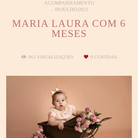
ACOMPANHAMENTO
09/JULHO/2021
MARIA LAURA COM 6
MESES
963
VISUALIZAÇÕES
0
CURTIDAS