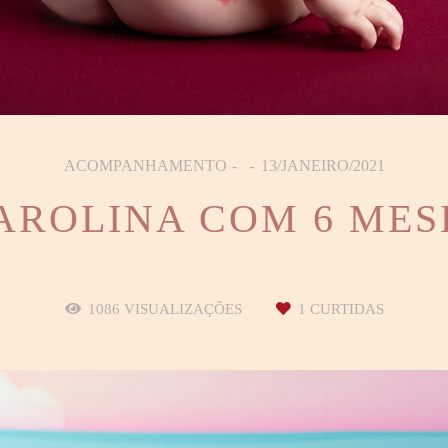
ACOMPANHAMENTO
13/JANEIRO/2021
AROLINA COM 6 MES
1086
VISUALIZAÇÕES
1
CURTIDAS