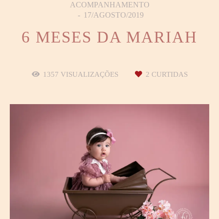
ACOMPANHAMENTO
17/AGOSTO/2019
6 MESES DA MARIAH
1357
VISUALIZAÇÕES
2
CURTIDAS