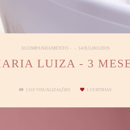
ACOMPANHAMENTO
14/JULHO/2019
ARIA LUIZA - 3 MES
1310
VISUALIZAÇÕES
1
CURTIDAS