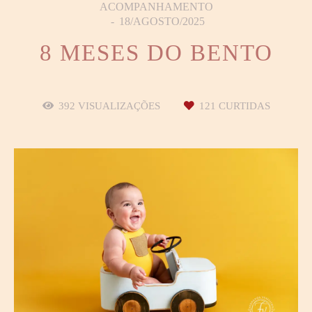
ACOMPANHAMENTO
18/AGOSTO/2025
8 MESES DO BENTO
392
VISUALIZAÇÕES
121
CURTIDAS